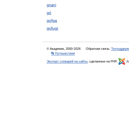
gnøri
gó
gǫfga
gǫfugr
© Академик, 2000-2026
Обратная связь:
Техподдерж
👣 Путешествия
Экспорт словарей на сайты
, сделанные на PHP,
Jo