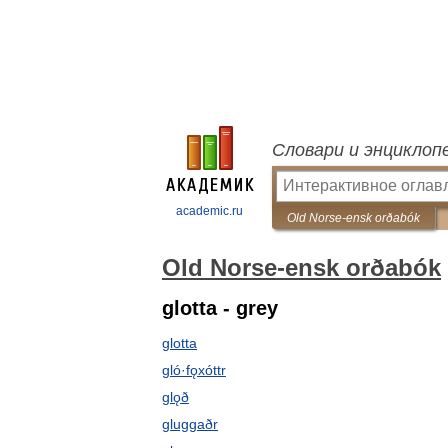
Словари и энциклоп
academic.ru
Old Norse-ensk orðabók
Old Norse-ensk orðabók
glotta - grey
glotta
gló·fǫxóttr
glǫð
gluggaðr