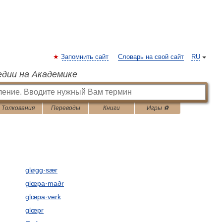
Запомнить сайт
Словарь на свой сайт
RU
едии на Академике
Толкования
Переводы
Книги
Игры ⚽
gløgg·sær
glœpa·maðr
glœpa·verk
glœpr