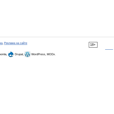
ка
,
Реклама на сайте
18+
omla,
Drupal,
WordPress, MODx.