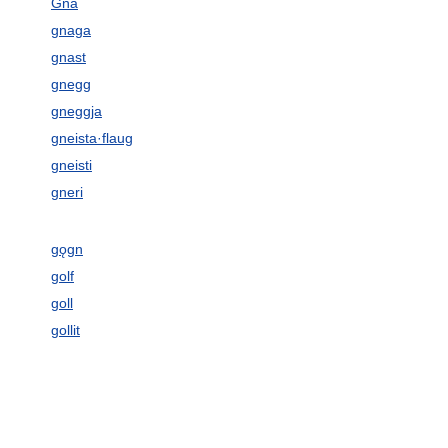
Gná
gnaga
gnast
gnegg
gneggja
gneista·flaug
gneisti
gneri
gǫgn
golf
goll
gollit